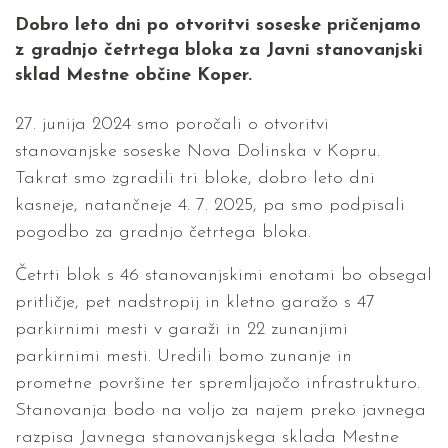
Dobro leto dni po otvoritvi soseske pričenjamo
z gradnjo četrtega bloka za Javni stanovanjski
sklad Mestne občine Koper.
27. junija 2024 smo poročali o otvoritvi
stanovanjske soseske Nova Dolinska v Kopru.
Takrat smo zgradili tri bloke, dobro leto dni
kasneje, natančneje 4. 7. 2025, pa smo podpisali
pogodbo za gradnjo četrtega bloka.
Četrti blok s 46 stanovanjskimi enotami bo obsegal
pritličje, pet nadstropij in kletno garažo s 47
parkirnimi mesti v garaži in 22 zunanjimi
parkirnimi mesti. Uredili bomo zunanje in
prometne površine ter spremljajočo infrastrukturo.
Stanovanja bodo na voljo za najem preko javnega
razpisa Javnega stanovanjskega sklada Mestne