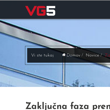
Domov
Novice
Za
Zaključna faza pren