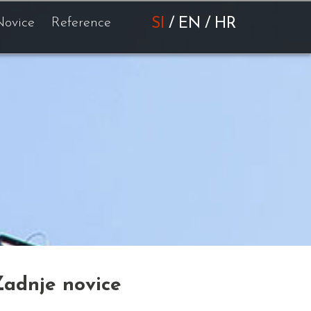
Novice
Reference
SI
/
EN
/
HR
Zadnje novice