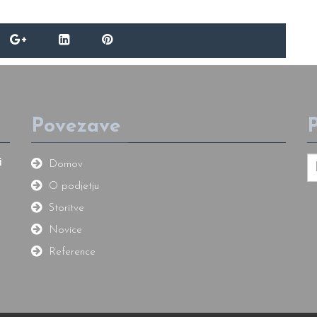
Povezave
P
i
Domov
O podjetju
Storitve
Novice
Reference