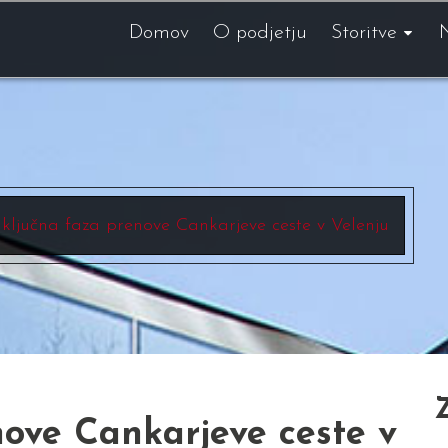
Domov
O podjetju
Storitve
ključna faza prenove Cankarjeve ceste v Velenju
ove Cankarjeve ceste v