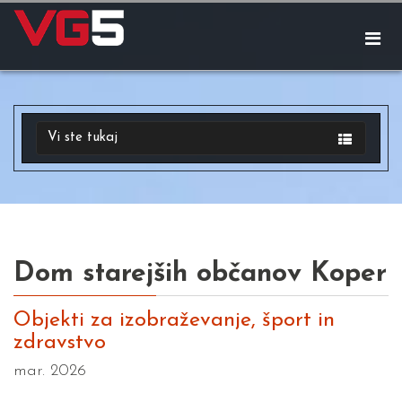
Vi ste tukaj
Dom starejših občanov Koper
Objekti za izobraževanje, šport in
zdravstvo
mar. 2026