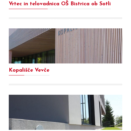
Vrtec in telovadnica OŠ Bistrica ob Sotli
Kopališče Vevče