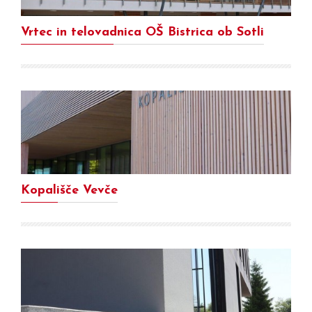
Vrtec in telovadnica OŠ Bistrica ob Sotli
Kopališče Vevče